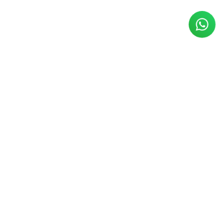
Sitemap
|
Privacy
|
Cookiebeleid
|
Algemene
voorwaarden
|
Disclaimer
|
Email Disclaimer
© 2026
Van Wette Dakkapellen
| Deze website is
ontwikkeld door
B&S Media Internetmarketing