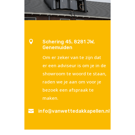

Schering 45, 8281 JW,
Genemuiden
Om er zeker van te zijn dat
er een adviseur is om je in de
showroom te woord te staan,
raden we je aan om voor je
bezoek een afspraak te
maken.

info@vanwettedakkapellen.nl