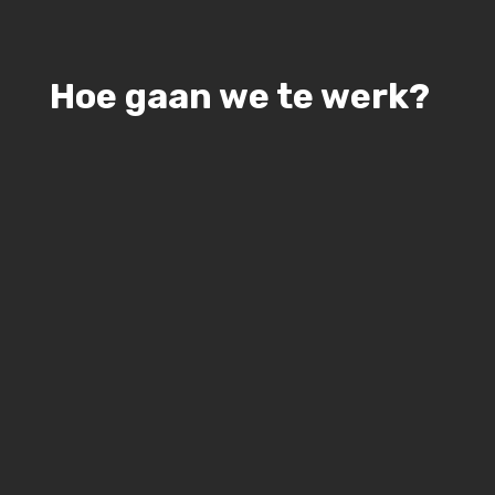
Hoe gaan we te werk?
9
Prijsopgave
werkzaamheden
Na het bekijken en inmeten van jouw
situatie maken we een maatwerk
offerte.
9
Dakkapel op maat bouwen
Na akkoord offerte: regelen wij
eventuele vergunningen en beginnen
aan de bouw in onze eigen werkplaats.