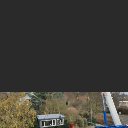
9
Plaatsing in één dag
Als de dakkapel klaar is, komen we
naar je toe om de dakkapel te plaatsen
en netjes af te werken.
9
Oplevering
Zodra alles klaar en geïnstalleerd is,
controleren we samen met jou of alles
naar wens is.