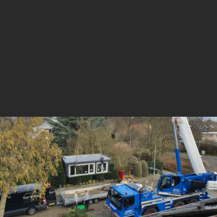
naar je toe om de dakkapel te plaatsen
en netjes af te werken.
9
Oplevering
Zodra alles klaar en geïnstalleerd is,
controleren we samen met jou of alles
naar wens is.