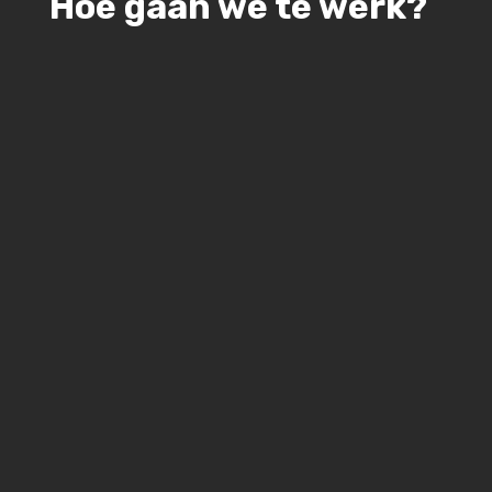
Hoe gaan we te werk?
9
Prijsopgave
werkzaamheden
Na het bekijken en inmeten van jouw
situatie maken we een maatwerk
offerte.
9
Dakkapel op maat bouwen
Na akkoord offerte: regelen wij
eventuele vergunningen en beginnen
aan de bouw in onze eigen werkplaats.
9
Plaatsing in één dag
Als de dakkapel klaar is, komen we