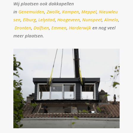
Wij plaatsen ook dakkapellen
in
Genemuiden
,
Zwolle
,
Kampen
,
Meppel
,
Nieuwleu
sen
,
Elburg
,
Lelystad
,
Hoogeveen
,
Nunspeet
,
Almelo
,
Dronten
,
Dalfsen
,
Emmen
,
Harderwijk
en nog veel
meer plaatsen.